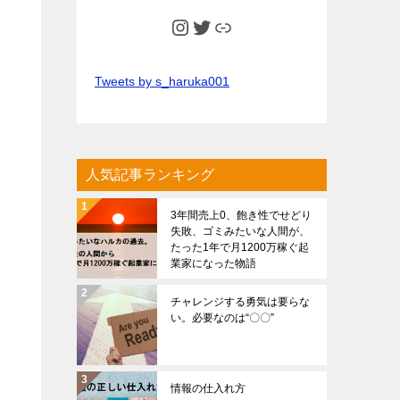
Instagram
Twitter
Link
Tweets by s_haruka001
人気記事ランキング
3年間売上0、飽き性でせどり
失敗、ゴミみたいな人間が、
たった1年で月1200万稼ぐ起
業家になった物語
チャレンジする勇気は要らな
い。必要なのは“〇〇”
情報の仕入れ方