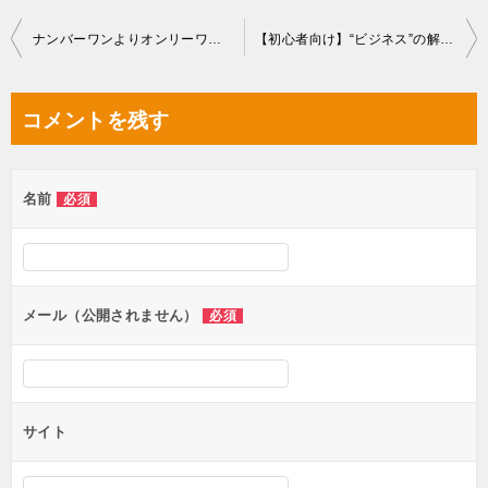
投
ナンバーワンよりオンリーワンでなきゃいけない理由を知れば【生き方】も【稼ぎ方】も変わり始める
【初心者向け】“ビジネス”の解像度をあげよう！
稿
ナ
コメントを残す
ビ
ゲ
名前
必須
ー
シ
ョ
ン
メール（公開されません）
必須
サイト