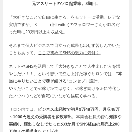
元アスリートのソロ起業家。8期目。
「大好きなことで自由に生きる」をモットーに活動。レアな
実績ですが、Ｘ (旧Twitter)のフォロワーさんが31名だ
った時に20万円以上を収益化。
それまで個人ビジネスで目立った成果も出せず苦しんでいた
こともあって、
ここで初めてSNSの魅力に気付く
。
ネットやSNSを活用して「大好きなことで人生楽しむ人を増
やしたい！！」という想いで立ち上げた稼ぐサロンでは、
“本
当にやりたいことで稼ぎ続ける”
コンセプト設計。
やりたいことで≪稼ぐ≫ではなく、≪稼ぎ続ける≫に特化し
たノウハウなどが自宅にいながら幅広く学べる。
サロン内では、
ビジネス未経験で初月9万48万円、月収
48万
～1000円超えの受講者を多数輩出
。本業会社員の傍ら
知識や
実績0、顔出しなしでたったの3か月でSNS経由の月売上200
万超えの受講者
なども誕生。