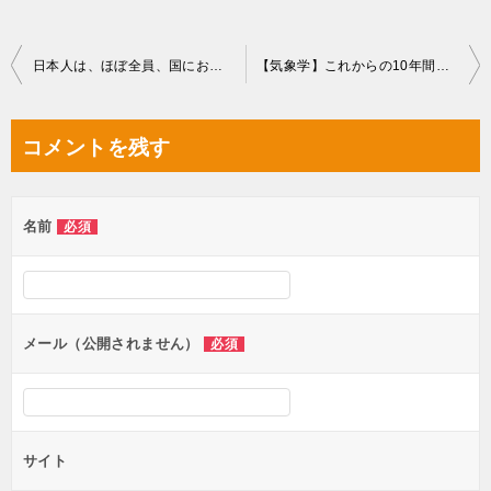
投
日本人は、ほぼ全員、国にお金を貸している
【気象学】これからの10年間で世界中で起きる事
稿
ナ
コメントを残す
ビ
ゲ
名前
必須
ー
シ
ョ
ン
メール（公開されません）
必須
サイト