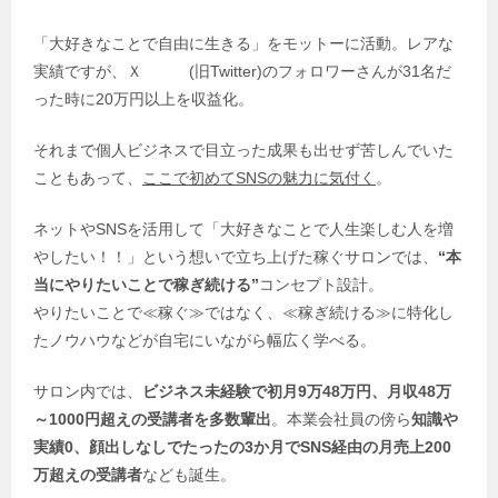
「大好きなことで自由に生きる」をモットーに活動。レアな
実績ですが、Ｘ (旧Twitter)のフォロワーさんが31名だ
った時に20万円以上を収益化。
それまで個人ビジネスで目立った成果も出せず苦しんでいた
こともあって、
ここで初めてSNSの魅力に気付く
。
ネットやSNSを活用して「大好きなことで人生楽しむ人を増
やしたい！！」という想いで立ち上げた稼ぐサロンでは、
“本
当にやりたいことで稼ぎ続ける”
コンセプト設計。
やりたいことで≪稼ぐ≫ではなく、≪稼ぎ続ける≫に特化し
たノウハウなどが自宅にいながら幅広く学べる。
サロン内では、
ビジネス未経験で初月9万48万円、月収
48万
～1000円超えの受講者を多数輩出
。本業会社員の傍ら
知識や
実績0、顔出しなしでたったの3か月でSNS経由の月売上200
万超えの受講者
なども誕生。