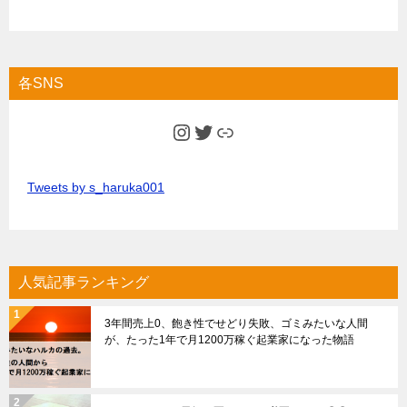
各SNS
Instagram
Twitter
Link
Tweets by s_haruka001
人気記事ランキング
3年間売上0、飽き性でせどり失敗、ゴミみたいな人間
が、たった1年で月1200万稼ぐ起業家になった物語