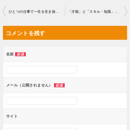
投
ひとつの仕事で一生を生き抜くのは、よっぽどの天才にしかできない生き方
「才能」と「スキル・知識」の違いを理解せず、“スキルと知識”に縛られるとどんどん不自由になってしまうお話。
稿
ナ
コメントを残す
ビ
ゲ
名前
必須
ー
シ
ョ
ン
メール（公開されません）
必須
サイト