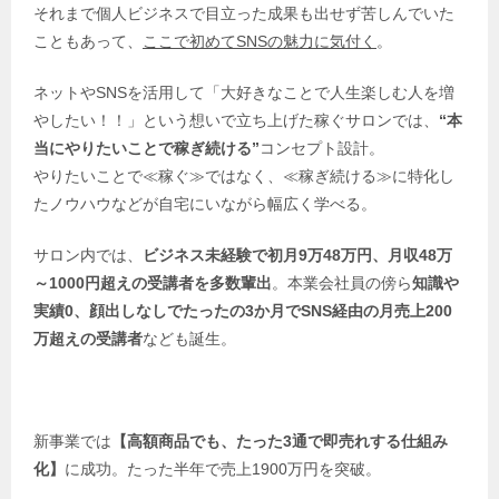
それまで個人ビジネスで目立った成果も出せず苦しんでいた
こともあって、
ここで初めてSNSの魅力に気付く
。
ネットやSNSを活用して「大好きなことで人生楽しむ人を増
やしたい！！」という想いで立ち上げた稼ぐサロンでは、
“本
当にやりたいことで稼ぎ続ける”
コンセプト設計。
やりたいことで≪稼ぐ≫ではなく、≪稼ぎ続ける≫に特化し
たノウハウなどが自宅にいながら幅広く学べる。
サロン内では、
ビジネス未経験で初月9万48万円、月収
48万
～1000円超えの受講者を多数輩出
。本業会社員の傍ら
知識や
実績0、顔出しなしでたったの3か月でSNS経由の月売上200
万超えの受講者
なども誕生。
新事業では
【高額商品でも、たった3通で即売れする仕組み
化】
に成功。たった半年で売上1900万円を突破。